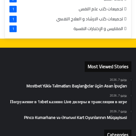
تجميعات كتب علم النفس
1
تجميعات كتب الارشاد و العلاج النفسي
1
المقاييس و الإختبارات النفسية
1
Most Viewed Stories
يونيو 7, 2026
Mostbet Yüklə Təlimatları: Başlanğıclar üçün Asan İpuçları
يونيو 7, 2026
Погружение в 1xbet казино: Live дилеры и трансляции в игре
يونيو 7, 2026
Pinco Kumarhane və Ənənəvi Kart Oyunlarının Müqayisəsi
Categories