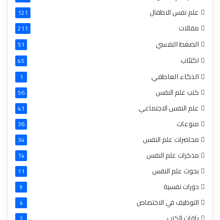
علم نفس الاطفال
121
مقالات
211
الضغط النفسي
51
اكتئاب
45
الذكاء العاطفي
1
كتب علم النفس
56
علم النفس الاجتماعي
41
منوعات
36
محاضرات علم النفس
34
مذكرات علم النفس
14
بحوث علم النفس
11
دورات نفسية
9
التوظيف في الاختصاص
4
باقات الكتب
2