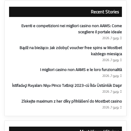
Recent Stories
Eventi e competizioni nei migliori casino non AAMS: Come
scegliere il portale ideale
يونيو 7, 2026
Bądź na bieżąco: Jak zdobyć voucher free spins w Mostbet
każdego miesiąca
يونيو 7, 2026
I migliori casino non AAMS e le loro funzionalità
يونيو 7, 2026
İstifadəçi Rəyaları: Niyə Pinco Tətbiqi 2023-cü İldə Üstünlük Daşır
يونيو 7, 2026
Získejte maximum z her díky přihlášení do Mostbet casino
يونيو 7, 2026