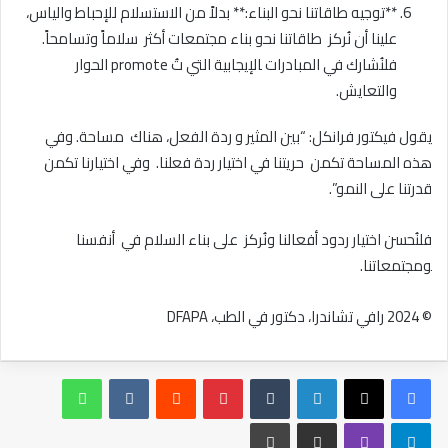
**توجيه طاقاتنا نحو البناء:**⁣ ⁢بدلاً من الاستسلام للإحباط والياس،
علينا أن نُركز​ ​ طاقاتنا ⁤نحو بناء‍ مجتمعات أكثر ⁤ سلاماً وتسامحاً.
فلنُشارك⁢ في⁢ المبادرات ‍الإيجابية ‌التي تُ promote الحوار
والتعايش.
يقول⁤ فيكتور فرانكل: “بين المثير و ردة الفعل، هناك ‌ مساحة. وفي ​
هذه المساحة تكمن ​ حريتنا في اختيار ردة فعلنا. ⁣ وفي اختيارنا تكمن
قدرتنا على النمو”.
فلنُحسن اختيار ردود أفعالنا ونُركز ⁤ على بناء السلام في ‌ أنفسنا
‍ومجتمعاتنا.
© 2024 رافي ⁢تشاندرا، دكتور في الطب، DFAPA
لينكدإن
بينتيريست
واتساب
تيلقرام
ڤايبر
مشاركة عبر البريد
طباعة