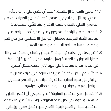
⁢ **الوعي ⁢بالتحيزات الإعلامية:** علينا أن ‌نكون على‌ دراية بالتأثير
‌القوي لوسائل الإعلام ​في تضخيم الأحداث وتأجيج ​النعرات. لذا، من
الضروري التحلي بالحذر‌ والتفكير النقدي عند تلقّي المعلومات.
**أخذ قسط من الراحة:** قد يكون من المفيد⁣ أخذ استراحة ‌ من ‌
متابعة الأخبار المزعجة ووسائل التواصل الاجتماعي ‌ من حين لآخر،
وإعطاء أنفسنا مساحة للاسترخاء وتصفية‍ الذهن.
**مُراجعة دور العنف في حياتنا:** علينا أن نتساءل بصدق: هل‌ كنّا ‍
ضحايا للعدوان أو العنف؟ وهل مارسناه على الآخرين؟⁤ إنّ التفكّر
في هذه التجارب يساعدنا على فهم تأثير العنف⁤ ‍بشكل أفضل.
​**تجنّب لوم الآخرين:** بدلاً من إلقاء اللوم على ‌طرف معيّن، علينا
أن نُركز على فهم أسباب العنف وتداعياته ‍ على الجميع. فلنُحاول ​
التواصل مع من حولنا بإنسانية ‌ونبذ خطاب الكراهية.
**التعامل ⁤ مع المشاعر السلبية:** من الطبيعي أن نشعر ⁣ بالحزن ‍
والغضب والخوف في ظل هذه الظروف. ⁣ ولكن بدلاً ​من كبت⁣ هذه
المشاعر، علينا أن ⁣نتعلّم كيفية ⁤ التعبير عنها بشكل صحي ‍ وإيجابي.