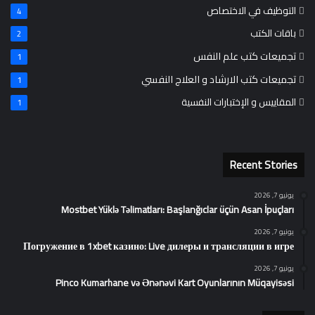
التوظيف في الاختصاص
4
باقات الكتب
2
تجميعات كتب علم النفس
1
تجميعات كتب الارشاد و العلاج النفسي
1
المقاييس و الإختبارات النفسية
1
Recent Stories
يونيو 7, 2026
Mostbet Yüklə Təlimatları: Başlanğıclar üçün Asan İpuçları
يونيو 7, 2026
Погружение в 1xbet казино: Live дилеры и трансляции в игре
يونيو 7, 2026
Pinco Kumarhane və Ənənəvi Kart Oyunlarının Müqayisəsi