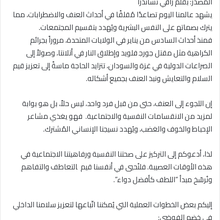
المصدر: بقلم رافي تشاندرا
يشهد عالمنا اليوم تصاعدًا مُقلقًا في أحداث العنف والاضطرابات، ⁢مما
يترك ‌بصماته‍ على النفس ​البشرية ⁣ويُهدد بتقسيم المجتمعات.
فمنذ أحداث السادس من يناير في الولايات المتحدة، مروراً بجرائم
الكراهية مثل مقتل جورج‍ فلويد ‌وإطلاق النار في أتلانتا، وصولاً إلى
الصراعات الدولية في غزة والسودان، تتزايد الحاجة ماسةً إلى تعزيز قيم
السلام والتعايش ونبذ العنف بجميع أشكاله.
إن اللجوء إلى العنف، ⁤حتى من قبل فرد واحد، ليس⁢ حلاً، بل هو ⁣بوابة
لمزيد من الانقسامات النفسية والاجتماعية. ⁢ فهو يغذي مشاعر
⁣الإحباط والخوف والغضب، ويُهدد نسيجنا الإنساني المُشترك.
لذا، أدعوكم إلى التركيز على صحتنا النفسية ورفاهيتنا الاجتماعية ‌في
هذه الأوقات العصيبة. فلنُحيي في ⁤أنفسنا قيم ⁢ ‍التعاطف والتفاهم
ونُرسّخ مبدأ⁤ “اللطف كأفضل دواء”.
إليكم بعض الخطوات العملية التي يُمكننا ⁣اتّباعها لتعزيز سلامنا الداخلي
في خضم الفوضى: