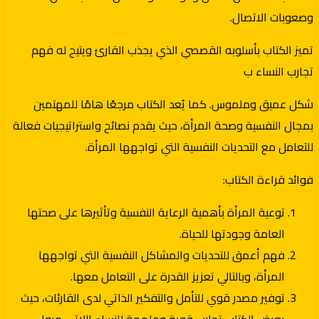
وصعوبات الاتصال.
تميز الكتاب بأسلوبه القصصي الذي يجذب القارئ ويتيح له فهم
تجارب النساء ب
شكل عميق وملموس. كما يُعد الكتاب مرجعًا هامًا للمهتمين
بمجال النفسية وصحة المرأة، حيث يقدم نصائح واستراتيجيات فعالة
للتعامل مع التحديات النفسية التي تواجهها المرأة.
فوائد قراءة الكتاب:
توعية المرأة بأهمية الرعاية النفسية وتأثيرها على صحتها
العامة وجودتها للحياة.
فهم أعمق للتحديات والمشاكل النفسية التي تواجهها
المرأة، وبالتالي تعزيز القدرة على التعامل معها.
توفير مصدر قوي للتأمل والتفكير الذاتي لدى القارئات، حيث
يعرض الكتاب تجارب قوية وملهمة للنساء اللاتي مروا