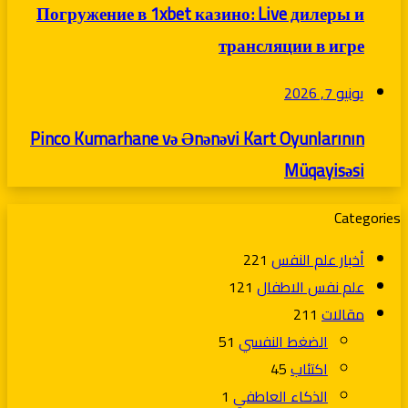
Погружение в 1xbet казино: Live дилеры и
трансляции в игре
يونيو 7, 2026
Pinco Kumarhane və Ənənəvi Kart Oyunlarının
Müqayisəsi
Categories
أخبار علم النفس
221
علم نفس الاطفال
121
مقالات
211
الضغط النفسي
51
اكتئاب
45
الذكاء العاطفي
1