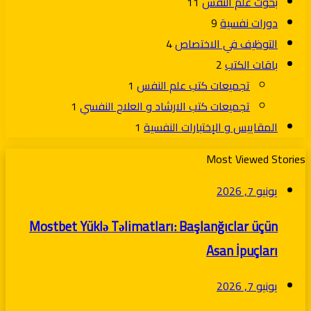
بحوث علم النفس
11
دورات نفسية
9
التوظيف في الاختصاص
4
باقات الكتب
2
تجميعات كتب علم النفس
1
تجميعات كتب الارشاد و العلاج النفسي
1
المقاييس و الإختبارات النفسية
1
Most Viewed Stories
يونيو 7, 2026
Mostbet Yüklə Təlimatları: Başlanğıclar üçün
Asan İpuçları
يونيو 7, 2026