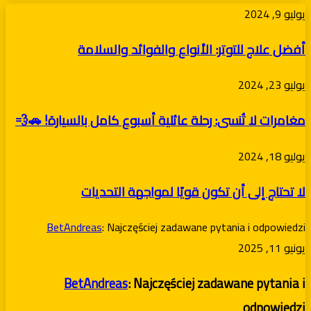
أفضل
يوليو 9, 2024
علاج
أفضل علاج للتوتر: الأنواع والفوائد والسلامة
للتوتر:
الأنواع
مغامرات
يوليو 23, 2024
والفوائد
لا
والسلامة
مغامرات لا تُنسى: رحلة عائلية أسبوع كامل بالسيارة! 🚗💨
تُنسى:
رحلة
لا
يوليو 18, 2024
عائلية
تحتاج
أسبوع
لا تحتاج إلى أن تكون قويًا لمواجهة التحديات
إلى
كامل
أن
BetAndreas
: Najczęściej zadawane pytania i odpowiedzi
بالسيارة!
تكون
يونيو 11, 2025
🚗
قويًا
💨
لمواجهة
BetAndreas
: Najczęściej zadawane pytania i
التحديات
odpowiedzi