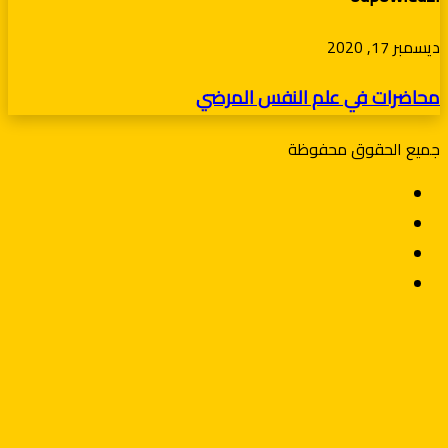
محاضرات
ديسمبر 17, 2020
في
محاضرات في علم النفس المرضي
علم
النفس
جميع الحقوق محفوظة
المرضي
فيسبوك
X
يوتيوب
انستقرام
زر
X
تيلقرام
واتساب
فيسبوك
الذهاب
إلى
الأعلى