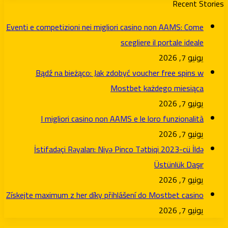
Recent Stories
Eventi e competizioni nei migliori casino non AAMS: Come
scegliere il portale ideale
يونيو 7, 2026
Bądź na bieżąco: Jak zdobyć voucher free spins w
Mostbet każdego miesiąca
يونيو 7, 2026
I migliori casino non AAMS e le loro funzionalità
يونيو 7, 2026
İstifadəçi Rəyaları: Niyə Pinco Tətbiqi 2023-cü İldə
Üstünlük Daşır
يونيو 7, 2026
Získejte maximum z her díky přihlášení do Mostbet casino
يونيو 7, 2026