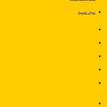
دورات نفسية
فيسبوك
X
يوتيوب
انستقرام
الوضع
المظلم
القائمة