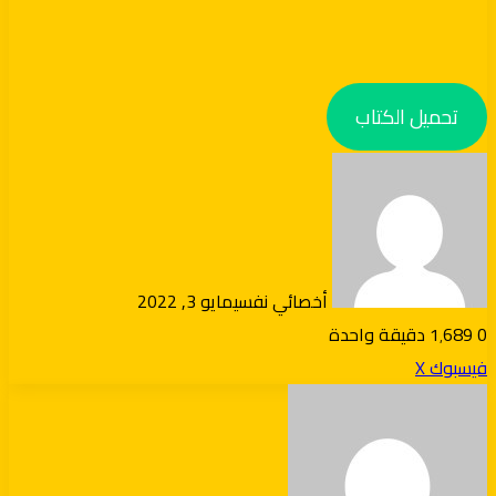
تحميل الكتاب
أخصائي نفسي
مايو 3, 2022
0
1٬689
دقيقة واحدة
ڤايبر
طباعة
تيلقرام
لينكدإن
واتساب
مشاركة
بينتيريست
فيسبوك
X
عبر
البريد