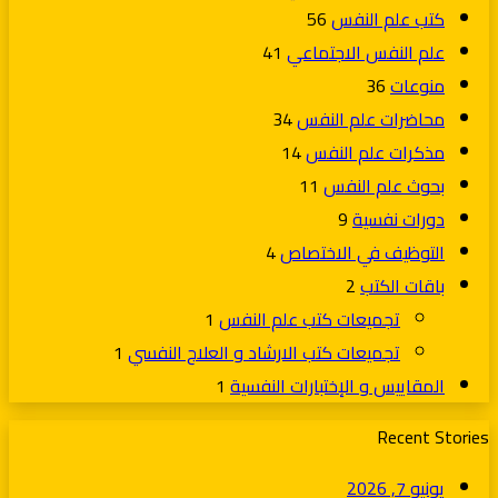
كتب علم النفس
56
علم النفس الاجتماعي
41
منوعات
36
محاضرات علم النفس
34
مذكرات علم النفس
14
بحوث علم النفس
11
دورات نفسية
9
التوظيف في الاختصاص
4
باقات الكتب
2
تجميعات كتب علم النفس
1
تجميعات كتب الارشاد و العلاج النفسي
1
المقاييس و الإختبارات النفسية
1
Recent Stories
يونيو 7, 2026