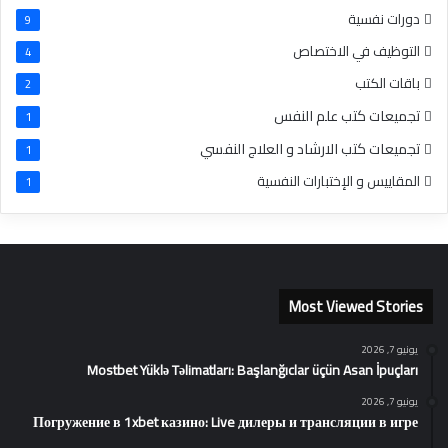
دورات نفسية
9
التوظيف في الاختصاص
4
باقات الكتب
2
تجميعات كتب علم النفس
1
تجميعات كتب الارشاد و العلاج النفسي
1
المقاييس و الإختبارات النفسية
1
Most Viewed Stories
يونيو 7, 2026
Mostbet Yüklə Təlimatları: Başlanğıclar üçün Asan İpuçları
يونيو 7, 2026
Погружение в 1xbet казино: Live дилеры и трансляции в игре