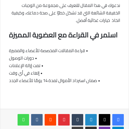
ندعوك في هذا المقال للتعرف على ​مجموعة من الوجبات
الخفيفة الشائعة التي قد تشكل خطرًا على صحة دماغك، وكيفية
اتخاذ ​ خيارات غذائية أفضل.
استمر في القراءة مع العضوية المميزة
• قراءة المقالات المخصصة للأعضاء والمميزة
• دورات الوصول
• تمت إزالة الإعلانات
• إلغاء في أي وقت
• ضمان استرداد الأموال لمدة‌ 14 يومًا للأعضاء الجدد
لينكدإن
بينتيريست
واتساب
تيلقرام
ڤايبر
مشاركة عبر البريد
طباعة