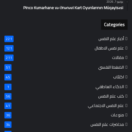
يونيو 7, 2026
Pinco Kumarhane və Ənənəvi Kart Oyunlarının Müqayisəsi
Categories
أخبار علم النفس
221
علم نفس الاطفال
121
مقالات
211
الضغط النفسي
51
اكتئاب
45
الذكاء العاطفي
1
كتب علم النفس
56
علم النفس الاجتماعي
41
منوعات
36
محاضرات علم النفس
34