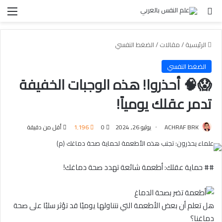
بحث عن
الق
الرئيسية
/
مقالات
/
الضغط النفسي
الضغط النفسي
😱🧠 أحذروا! هذه الوجبات الخفيفة
تدمر عقلك يومياً!
ACHRAF BRK
يوليو 26, 2024
0
1٬196
أقل من دقيقة
## حماية عقلك: أطعمة شائعة تهدد صحة دماغك!
هل تعلم أن بعض الأطعمة التي‌ نتناولها يوميًا قد تؤثر سلبًا على صحة
دماغنا؟