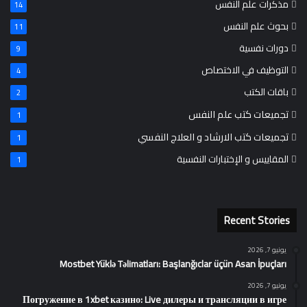
مذكرات علم النفس
14
بحوث علم النفس
11
دورات نفسية
9
التوظيف في الاختصاص
4
باقات الكتب
2
تجميعات كتب علم النفس
1
تجميعات كتب الارشاد و العلاج النفسي
1
المقاييس و الإختبارات النفسية
1
Recent Stories
يونيو 7, 2026
Mostbet Yüklə Təlimatları: Başlanğıclar üçün Asan İpuçları
يونيو 7, 2026
Погружение в 1xbet казино: Live дилеры и трансляции в игре