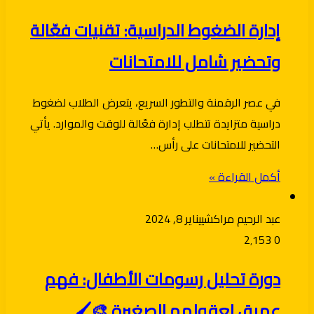
إدارة الضغوط الدراسية: تقنيات فعّالة
وتحضير شامل للامتحانات
في عصر الرقمنة والتطور السريع، يتعرض الطلاب لضغوط
دراسية متزايدة تتطلب إدارة فعّالة للوقت والموارد. يأتي
التحضير للامتحانات على رأس…
أكمل القراءة »
عبد الرحيم مراكشي
يناير 8, 2024
2٬153
0
دورة تحليل رسومات الأطفال: فهم
عميق لعقولهم الصغيرة 🎨🖌️