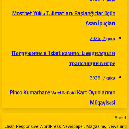
Mostbet Yüklə Təlimatları: Başlanğıclar üçün
Asan İpuçları
يونيو 7, 2026
Погружение в 1xbet казино: Live дилеры и
трансляции в игре
يونيو 7, 2026
Pinco Kumarhane və Ənənəvi Kart Oyunlarının
Müqayisəsi
About
Clean Responsive WordPress Newspaper, Magazine, News and