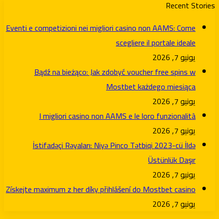
Recent Stories
Eventi e competizioni nei migliori casino non AAMS: Come
scegliere il portale ideale
يونيو 7, 2026
Bądź na bieżąco: Jak zdobyć voucher free spins w
Mostbet każdego miesiąca
يونيو 7, 2026
I migliori casino non AAMS e le loro funzionalità
يونيو 7, 2026
İstifadəçi Rəyaları: Niyə Pinco Tətbiqi 2023-cü İldə
Üstünlük Daşır
يونيو 7, 2026
Získejte maximum z her díky přihlášení do Mostbet casino
يونيو 7, 2026