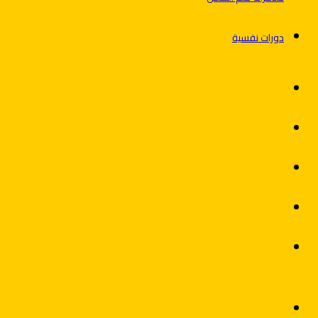
دورات نفسية
فيسبوك
X
يوتيوب
انستقرام
الوضع
المظلم
القائمة