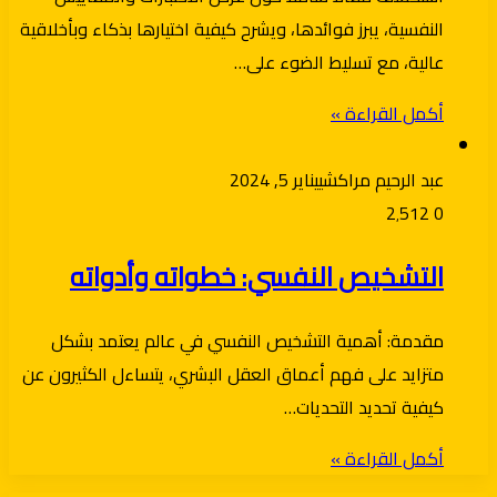
النفسية، يبرز فوائدها، ويشرح كيفية اختيارها بذكاء وبأخلاقية
عالية، مع تسليط الضوء على…
أكمل القراءة »
عبد الرحيم مراكشي
يناير 5, 2024
2٬512
0
التشخيص النفسي: خطواته وأدواته
مقدمة: أهمية التشخيص النفسي في عالم يعتمد بشكل
متزايد على فهم أعماق العقل البشري، يتساءل الكثيرون عن
كيفية تحديد التحديات…
أكمل القراءة »