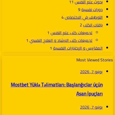
بحوث علم النفس
11
دورات نفسية
9
التوظيف في الاختصاص
4
باقات الكتب
2
تجميعات كتب علم النفس
1
تجميعات كتب الارشاد و العلاج النفسي
1
المقاييس و الإختبارات النفسية
1
Most Viewed Stories
يونيو 7, 2026
Mostbet Yüklə Təlimatları: Başlanğıclar üçün
Asan İpuçları
يونيو 7, 2026