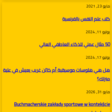
كتب
مايو 23, 2021
علم
كتب علم النفس بالفرنسية
النفس
بالفرنسية
50
يوليو 11, 2024
مثال
50 مثال عملي للذكاء العاطفي العالي
عملي
للذكاء
هل
يوليو 17, 2024
العاطفي
هي
العالي
هل هي هلوسات موسيقية أم كائن غريب يعيش في علية
هلوسات
منزلك؟
موسيقية
أم
Buchmacherskie
مايو 31, 2026
كائن
zakłady
غريب
Buchmacherskie zakłady sportowe w kontekście
sportowe
يعيش