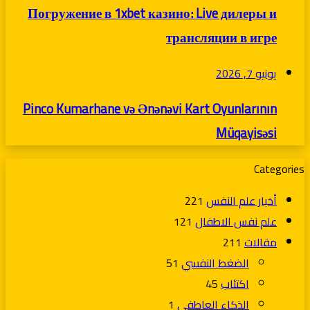
Погружение в 1xbet казино: Live дилеры и
трансляции в игре
يونيو 7, 2026
Pinco Kumarhane və Ənənəvi Kart Oyunlarının
Müqayisəsi
Categories
أخبار علم النفس
221
علم نفس الاطفال
121
مقالات
211
الضغط النفسي
51
اكتئاب
45
الذكاء العاطفي
1